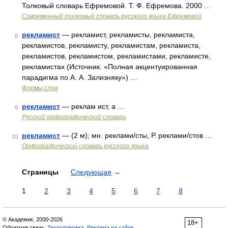
Толковый словарь Ефремовой. Т. Ф. Ефремова. 2000 …
Современный толковый словарь русского языка Ефремовой
рекламист
— рекламист, рекламисты, рекламиста,
8
рекламистов, рекламисту, рекламистам, рекламиста,
рекламистов, рекламистом, рекламистами, рекламисте,
рекламистах (Источник: «Полная акцентуированная
парадигма по А. А. Зализняку») …
Формы слов
рекламист
— реклам ист, а …
9
Русский орфографический словарь
рекламист
— (2 м); мн. реклами/сты, Р. реклами/стов …
10
Орфографический словарь русского языка
Страницы
Следующая
→
1
2
3
4
5
6
7
8
© Академик, 2000-2026
18+
Обратная связь:
Техподдержка
,
Реклама на сайте